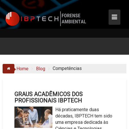
Skip
to
content
Competências
Home
Blog
GRAUS ACADÊMICOS DOS
PROFISSIONAIS IBPTECH
Há praticamente duas
décadas, IBPTECH tem sido
uma empresa dedicada às
Ciências e Tecnologias